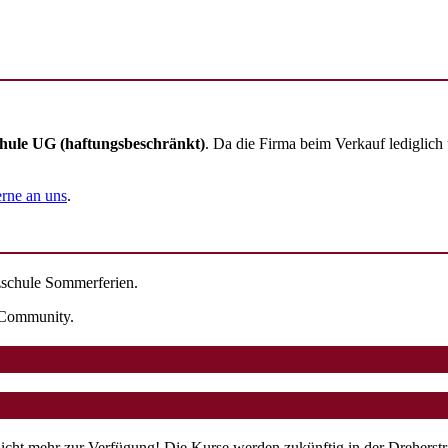
chule UG (haftungsbeschränkt)
. Da die Firma beim Verkauf lediglich
rne an uns
.
nzschule Sommerferien.
r Community.
nicht mehr zur Verfügung! Die Kurse werden zukünftig in der Dreherstr