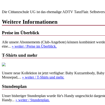
Die Cititanzschule UG ist das ehemalige ADTV TanzFlair. Selbstverstä
Weitere Informationen
Preise im Überblick
Alle unsere Abonnements (Club-Angebote) können kombiniert werden. 
eine...
» weiter
/ Preise im Überblick.
T-Shirts und mehr
Unsere neue Kollektion ist jetzt verfügbar: Baby Kurzarmbody, Baby
Mousepad,...
» weiter
/ T-Shirts und mehr.
Stundenplan
Unser bisheriger Stundenplan wurde für's Handy ungeschickt dargest
Handy...
» weiter
/ Stundenplan.