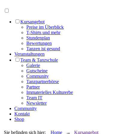
Menü öffnen
Kursangebot
Preise im Überblick
T-Shirts und mehr
Stundenplan
Bewertungen
Tanzen ist gesund
Veranstaltungen
Team & Tanzschule
Galerie
Gutscheine
Community
Tanzpartnerbörse
Partner
Immaterielles Kulturerbe
Team IT
Newsletter
Community
Kontakt
Shop
Sie befinden sich hier:
Home
→
Kursangebot