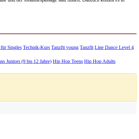
für Singles
Technik-Kurs
Tanzfit young
Tanzfit
Line Dance Level 4
s Juniors (9 bis 12 Jahre)
Hip Hop Teens
Hip Hop Adults