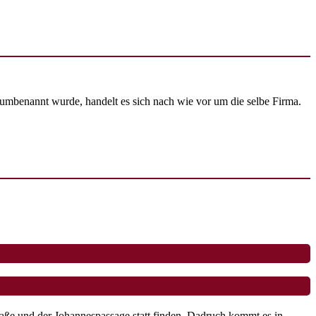
 umbenannt wurde, handelt es sich nach wie vor um die selbe Firma.
aße und der Johannespassage statt finden. Dadruch kommt es in