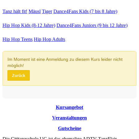
Tanz hält fit!
Mäusl
Tiger
Dance4Fans Kids (7 bis 8 Jahre)
Hip Hop Kids (8-12 Jahre)
Dance4Fans Juniors (9 bis 12 Jahre)
Hip Hop Teens
Hip Hop Adults
Kursangebot
Veranstaltungen
Gutscheine
Die Cititanzschule UG ist das ehemalige ADTV TanzFlair.