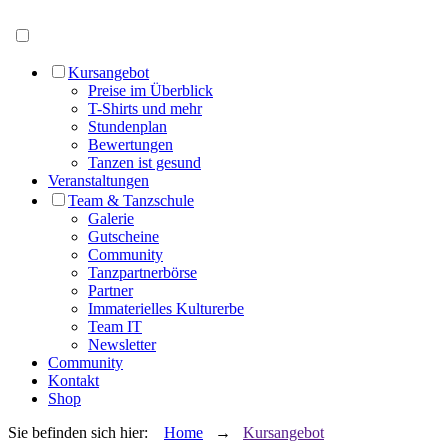
Menü öffnen
Kursangebot
Preise im Überblick
T-Shirts und mehr
Stundenplan
Bewertungen
Tanzen ist gesund
Veranstaltungen
Team & Tanzschule
Galerie
Gutscheine
Community
Tanzpartnerbörse
Partner
Immaterielles Kulturerbe
Team IT
Newsletter
Community
Kontakt
Shop
Sie befinden sich hier:
Home
→
Kursangebot