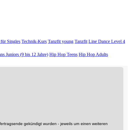
für Singles
Technik-Kurs
Tanzfit young
Tanzfit
Line Dance Level 4
s Juniors (9 bis 12 Jahre)
Hip Hop Teens
Hip Hop Adults