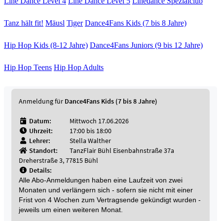
Line Dance Level 4
Line Dance Level 5
Linedance Spezialclub
Tanz hält fit!
Mäusl
Tiger
Dance4Fans Kids (7 bis 8 Jahre)
Hip Hop Kids (8-12 Jahre)
Dance4Fans Juniors (9 bis 12 Jahre)
Hip Hop Teens
Hip Hop Adults