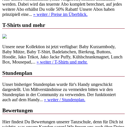
werden. Dabei wird das teuerste Abo komplett berechnet, auf jedes
weitere Abo erhällst Du volle 50% Rabatt! Unsere Abos haben
prinzipiell eine...
» weiter
/ Preise im Überblick.
T-Shirts und mehr
Unsere neue Kollektion ist jetzt verfügbar: Baby Kurzarmbody,
Baby Mütze, Baby T-Shirt, Badelatschen, Bierkrug, Buttons,
Hoodie, Jako Trikot, Jako Jacke Puffy, Kühlschrankmagnet, Lunch
Box, Mousepad,...
» weiter
/ T-Shirts und mehr.
Stundenplan
Unser bisheriger Stundenplan wurde für's Handy ungeschickt
dargestellt. Um Mißverständnisse zu vermeiden bitten wir den
Stundenplan in der Community zu verwenden. Der funktioniert
auch auf dem Handy...
» weiter
/ Stundenplan.
Bewertungen
Hier findest Du Bewertungen unserer Tanzschule, denn für Dich ist
wichtig, was unsere Kunden sagen! Wir freuen uns auch über Deine