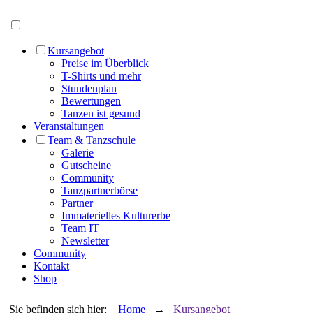
Menü öffnen
Kursangebot
Preise im Überblick
T-Shirts und mehr
Stundenplan
Bewertungen
Tanzen ist gesund
Veranstaltungen
Team & Tanzschule
Galerie
Gutscheine
Community
Tanzpartnerbörse
Partner
Immaterielles Kulturerbe
Team IT
Newsletter
Community
Kontakt
Shop
Sie befinden sich hier:
Home
→
Kursangebot