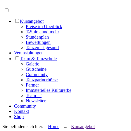
Menü öffnen
Kursangebot
Preise im Überblick
T-Shirts und mehr
Stundenplan
Bewertungen
Tanzen ist gesund
Veranstaltungen
Team & Tanzschule
Galerie
Gutscheine
Community
Tanzpartnerbörse
Partner
Immaterielles Kulturerbe
Team IT
Newsletter
Community
Kontakt
Shop
Sie befinden sich hier:
Home
→
Kursangebot