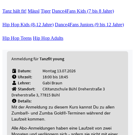
Tanz hält fit!
Mäusl
Tiger
Dance4Fans Kids (7 bis 8 Jahre)
Hip Hop Kids (8-12 Jahre)
Dance4Fans Juniors (9 bis 12 Jahre)
Hip Hop Teens
Hip Hop Adults