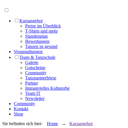
Menü öffnen
Kursangebot
Preise im Überblick
T-Shirts und mehr
Stundenplan
Bewertungen
Tanzen ist gesund
Veranstaltungen
Team & Tanzschule
Galerie
Gutscheine
Community
Tanzpartnerbörse
Partner
Immaterielles Kulturerbe
Team IT
Newsletter
Community
Kontakt
Shop
Sie befinden sich hier:
Home
→
Kursangebot