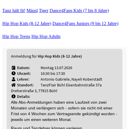
Tanz hält fit!
Mäusl
Tiger
Dance4Fans Kids (7 bis 8 Jahre)
Hip Hop Kids (8-12 Jahre)
Dance4Fans Juniors (9 bis 12 Jahre)
Hip Hop Teens
Hip Hop Adults