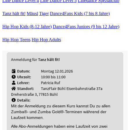
Line Dance Level 4
Line Dance Level 5
Linedance Spezialclub
Tanz hält fit!
Mäusl
Tiger
Dance4Fans Kids (7 bis 8 Jahre)
Hip Hop Kids (8-12 Jahre)
Dance4Fans Juniors (9 bis 12 Jahre)
Hip Hop Teens
Hip Hop Adults