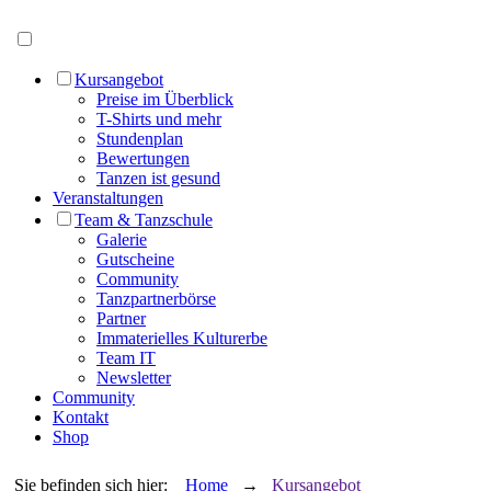
Menü öffnen
Kursangebot
Preise im Überblick
T-Shirts und mehr
Stundenplan
Bewertungen
Tanzen ist gesund
Veranstaltungen
Team & Tanzschule
Galerie
Gutscheine
Community
Tanzpartnerbörse
Partner
Immaterielles Kulturerbe
Team IT
Newsletter
Community
Kontakt
Shop
Sie befinden sich hier:
Home
→
Kursangebot