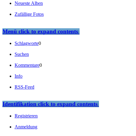
Neueste Alben
Zufällige Fotos
Menü
click to expand contents
Schlagworte
0
Suchen
Kommentare
0
Info
RSS-Feed
Identifikation
click to expand contents
Registrieren
Anmeldung