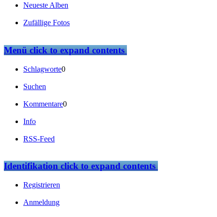
Neueste Alben
Zufällige Fotos
Menü
click to expand contents
Schlagworte
0
Suchen
Kommentare
0
Info
RSS-Feed
Identifikation
click to expand contents
Registrieren
Anmeldung