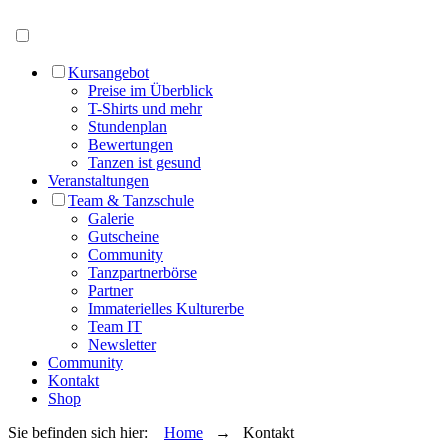
Menü öffnen
Kursangebot
Preise im Überblick
T-Shirts und mehr
Stundenplan
Bewertungen
Tanzen ist gesund
Veranstaltungen
Team & Tanzschule
Galerie
Gutscheine
Community
Tanzpartnerbörse
Partner
Immaterielles Kulturerbe
Team IT
Newsletter
Community
Kontakt
Shop
Sie befinden sich hier:
Home
→ Kontakt