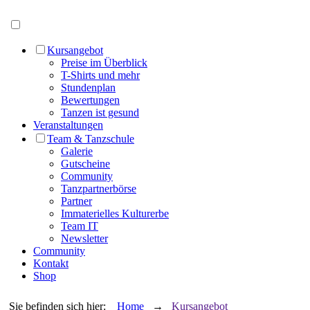
Menü öffnen
Kursangebot
Preise im Überblick
T-Shirts und mehr
Stundenplan
Bewertungen
Tanzen ist gesund
Veranstaltungen
Team & Tanzschule
Galerie
Gutscheine
Community
Tanzpartnerbörse
Partner
Immaterielles Kulturerbe
Team IT
Newsletter
Community
Kontakt
Shop
Sie befinden sich hier:
Home
→
Kursangebot