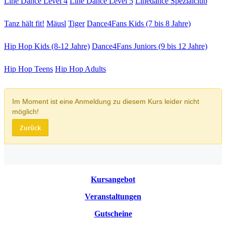
Line Dance Level 4
Line Dance Level 5
Linedance Spezialclub
Tanz hält fit!
Mäusl
Tiger
Dance4Fans Kids (7 bis 8 Jahre)
Hip Hop Kids (8-12 Jahre)
Dance4Fans Juniors (9 bis 12 Jahre)
Hip Hop Teens
Hip Hop Adults
Kursangebot
Veranstaltungen
Gutscheine