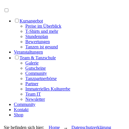
Menü öffnen
Kursangebot
Preise im Überblick
T-Shirts und mehr
Stundenplan
Bewertungen
Tanzen ist gesund
Veranstaltungen
Team & Tanzschule
Galerie
Gutscheine
Community
Tanzpartnerbörse
Partner
Immaterielles Kulturerbe
Team IT
Newsletter
Community
Kontakt
Shop
Sie befinden sich hier:
Home
→
Datenschutzerklärung