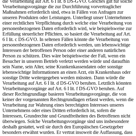
die Verarbeitung auf Art. 6 I lit. b DS-GVO. Gleiches gilt für solche
Verarbeitungsvorgänge die zur Durchführung vorvertraglicher
Maßnahmen erforderlich sind, etwa in Fällen von Anfragen zur
unseren Produkten oder Leistungen. Unterliegt unser Unternehmen
einer rechtlichen Verpflichtung durch welche eine Verarbeitung von
personenbezogenen Daten erforderlich wird, wie beispielsweise zur
Erfüllung steuerlicher Pflichten, so basiert die Verarbeitung auf Art.
6 I lit. c DS-GVO. In seltenen Fällen könnte die Verarbeitung von
personenbezogenen Daten erforderlich werden, um lebenswichtige
Interessen der betroffenen Person oder einer anderen natürlichen
Person zu schützen. Dies wäre beispielsweise der Fall, wenn ein
Besucher in unserem Betrieb verletzt werden würde und daraufhin
sein Name, sein Alter, seine Krankenkassendaten oder sonstige
lebenswichtige Informationen an einen Arzt, ein Krankenhaus oder
sonstige Dritte weitergegeben werden müssten. Dann würde die
Verarbeitung auf Art. 6 I lit. d DS-GVO beruhen. Letztlich könnten
Verarbeitungsvorgänge auf Art. 6 I lit. f DS-GVO beruhen. Auf
dieser Rechtsgrundlage basieren Verarbeitungsvorgänge, die von
keiner der vorgenannten Rechtsgrundlagen erfasst werden, wenn die
Verarbeitung zur Wahrung eines berechtigten Interesses unseres
Unternehmens oder eines Dritten erforderlich ist, sofern die
Interessen, Grundrechte und Grundfreiheiten des Betroffenen nicht
überwiegen. Solche Verarbeitungsvorgänge sind uns insbesondere
deshalb gestattet, weil sie durch den Europäischen Gesetzgeber
besonders erwähnt wurden. Er vertrat insoweit die Auffassung, dass