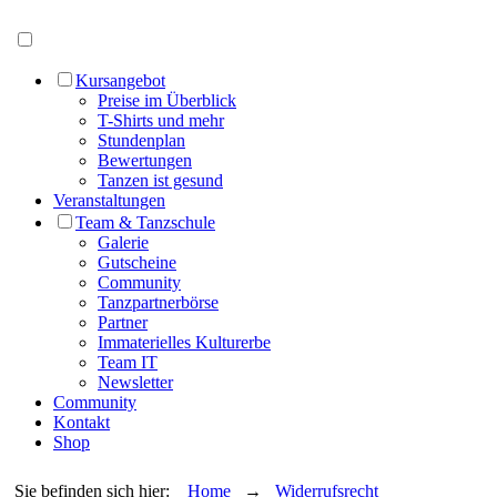
Menü öffnen
Kursangebot
Preise im Überblick
T-Shirts und mehr
Stundenplan
Bewertungen
Tanzen ist gesund
Veranstaltungen
Team & Tanzschule
Galerie
Gutscheine
Community
Tanzpartnerbörse
Partner
Immaterielles Kulturerbe
Team IT
Newsletter
Community
Kontakt
Shop
Sie befinden sich hier:
Home
→
Widerrufsrecht