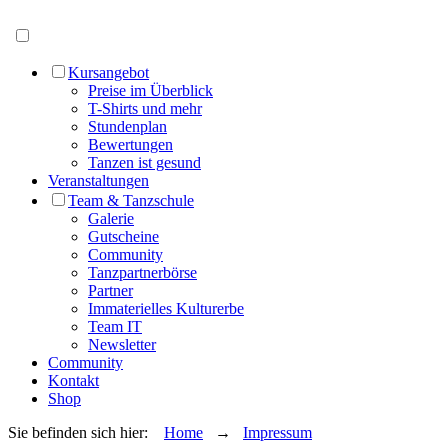
Menü öffnen
Kursangebot
Preise im Überblick
T-Shirts und mehr
Stundenplan
Bewertungen
Tanzen ist gesund
Veranstaltungen
Team & Tanzschule
Galerie
Gutscheine
Community
Tanzpartnerbörse
Partner
Immaterielles Kulturerbe
Team IT
Newsletter
Community
Kontakt
Shop
Sie befinden sich hier:
Home
→
Impressum