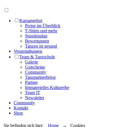
Menü öffnen
Kursangebot
Preise im Überblick
T-Shirts und mehr
Stundenplan
Bewertungen
Tanzen ist gesund
Veranstaltungen
Team & Tanzschule
Galerie
Gutscheine
Community
Tanzpartnerbörse
Partner
Immaterielles Kulturerbe
Team IT
Newsletter
Community
Kontakt
Shop
Sie befinden sich hier:
Home
→ Cookies