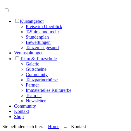
Menü öffnen
Kursangebot
Preise im Überblick
T-Shirts und mehr
Stundenplan
Bewertungen
Tanzen ist gesund
Veranstaltungen
Team & Tanzschule
Galerie
Gutscheine
Community
Tanzpartnerbörse
Partner
Immaterielles Kulturerbe
Team IT
Newsletter
Community
Kontakt
Shop
Sie befinden sich hier:
Home
→ Kontakt